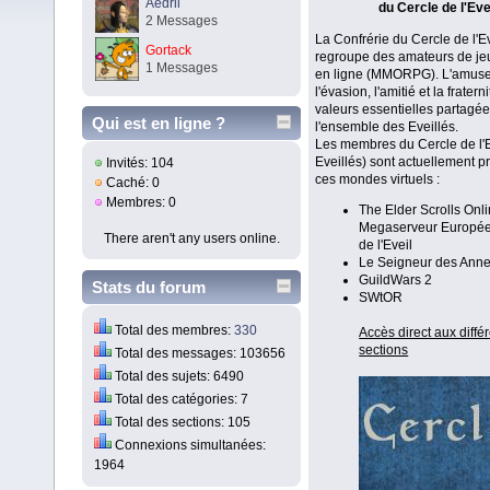
Aedril
du Cercle de l'Eve
2 Messages
La Confrérie du Cercle de l'E
Gortack
regroupe des amateurs de jeu
1 Messages
en ligne (MMORPG). L'amus
l'évasion, l'amitié et la fratern
valeurs essentielles partagée
Qui est en ligne ?
l'ensemble des Eveillés.
Les membres du Cercle de l'E
Eveillés) sont actuellement p
Invités: 104
ces mondes virtuels :
Caché: 0
Membres: 0
The Elder Scrolls Onli
Megaserveur Europée
There aren't any users online.
de l'Eveil
Le Seigneur des Ann
GuildWars 2
Stats du forum
SWtOR
Total des membres:
330
Accès direct aux diffé
sections
Total des messages: 103656
Total des sujets: 6490
Total des catégories: 7
Total des sections: 105
Connexions simultanées:
1964