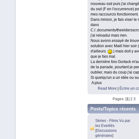
nouveau ssd puis j'ai changé 
du ssd (F en l'occurrence) p
mes raccourcis fonctionnent.
Dans minion, je fais viser le 
dans
C:/..documents/theeldersscrol
j'ai reloadui mais rien.
Nous avons essayé de trouve
solution avec Maël hier soir 
d'ailleurs
) mais doit y av
que je fais mal.
La dernière fois Gortack m'av
de la panade, pourtant je pe
oublier, mais du coup j'ai cap
Si quelqu'un a un idée ou s
A plus
Read More
|
Écrire un 
Pages: [
1
]
2
3
Posts/Topics récents
Séries - Films Vu par
les Eveillés
[
Discussions
générales
]