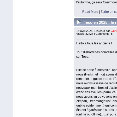
l'automne, ça sera Greymoor
Read More
|
Écrire un 
Teso en 2025 : le 
Culte du Ver
18 avril 2025, 14:33:03 par
Gort
Views: 32427 | Comments: 5
Hello à tous les anciens !
Tout d'abord des nouvelles d
sur Teso.
Elle se porte à merveille, ap
nous (Herkin et moi) ayons 
remonter la guilde lors de l'
nous avons essayé de recrut
nouveaux membres et d'attir
d'anciens eveillés (parmi ce
nous avons vu ou voyons en
Zimpah, Dreamangelus/Enhori
oublie évidemment) qui co
étaient égarés sur d'autres u
(online ou offline).......et puis