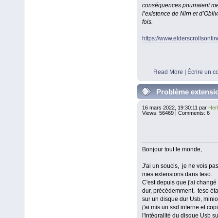
conséquences pourraient m
l’existence de Nirn et d’Obliv
fois.
https://www.elderscrollsonli
Read More
|
Écrire un 
Problème extensi
16 mars 2022, 19:30:11 par
Her
Views: 56469 | Comments: 6
Bonjour tout le monde,
J'ai un soucis, je ne vois pas
mes extensions dans teso.
C'est depuis que j'ai changé
dur, précédemment, teso étai
sur un disque dur Usb, minio
j'ai mis un ssd interne et cop
l'intégralité du disque Usb su