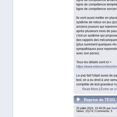
ligne de compétence templie
ligne de compétence sorcier)
Ils vont aussi mettre en place
système de retour en jeu (po
anciens joueurs qui reprenne
après plusieurs mois de pause
c'est un système qui propose 
des rappels des mécaniques
(plus surement quelques r
sympathiques pour reprendre
avec son perso).
Tous les détails sont ici >
https://www.elderscrollsonli
Le pvp fait l'objet aussi de 
test, on a eu droit à une sem
complète de test grandeur na
Read More
|
Écrire un 
Reprise de TESO,
impressions personne
25 juillet 2024, 23:46:05 par
Aedr
Views: 21174 | Comments: 5