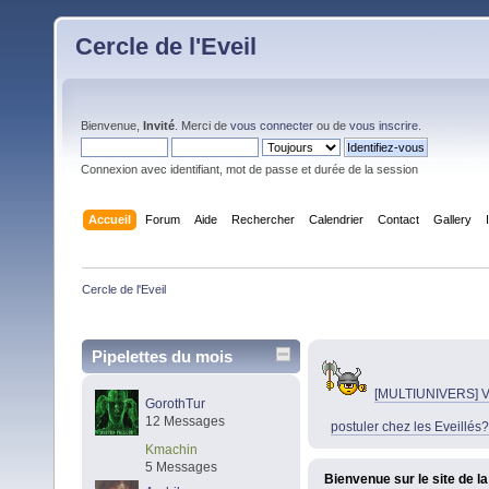
Cercle de l'Eveil
Bienvenue,
Invité
. Merci de
vous connecter
ou de
vous inscrire
.
Connexion avec identifiant, mot de passe et durée de la session
Accueil
Forum
Aide
Rechercher
Calendrier
Contact
Gallery
Cercle de l'Eveil
Pipelettes du mois
[MULTIUNIVERS] V
GorothTur
12 Messages
postuler chez les Eveillés?
Kmachin
5 Messages
Bienvenue sur le site de la