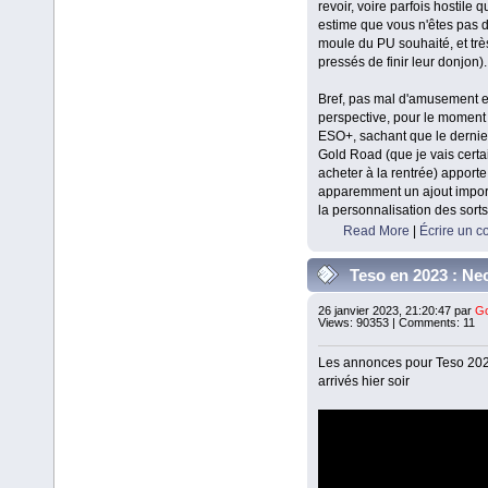
revoir, voire parfois hostile 
estime que vous n'êtes pas 
moule du PU souhaité, et trè
pressés de finir leur donjon).
Bref, pas mal d'amusement 
perspective, pour le moment
ESO+, sachant que le derni
Gold Road (que je vais cert
acheter à la rentrée) apporte
apparemment un ajout impor
la personnalisation des sorts
Read More
|
Écrire un 
Teso en 2023 : N
26 janvier 2023, 21:20:47 par
Go
Views: 90353 | Comments: 11
Les annonces pour Teso 202
arrivés hier soir