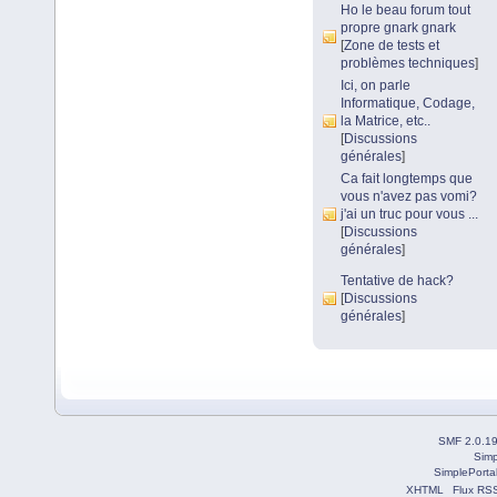
Ho le beau forum tout
propre gnark gnark
[
Zone de tests et
problèmes techniques
]
Ici, on parle
Informatique, Codage,
la Matrice, etc..
[
Discussions
générales
]
Ca fait longtemps que
vous n'avez pas vomi?
j'ai un truc pour vous ...
[
Discussions
générales
]
Tentative de hack?
[
Discussions
générales
]
SMF 2.0.1
Simp
SimplePorta
XHTML
Flux RS