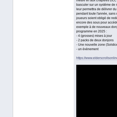
mettre fin aux chapitres DLC
basculer sur un système de 
leur permettra de délivrer d
pendant toute l'année, sans 
joueurs soient obligé de re
encore des sous pour accéd
exemple à de nouveaux donj
programme en 2025 :
- 4 (grosses) mises à jour
- 2 packs de deux donjons
- Une nouvelle zone (Solstic
- un évènement
https://www.elderscrollsonli