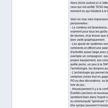
Alors j'écris surtout ici à l'at
ceux qui ont arrêté TESO de
moment ou qui hésitent à le t
Voici en vrac mes impressio
personnelles :
- Le contenu est faramineux, 
vraiment pour tous les goûts
de biomes, et je trouve que l
bien vieilli graphiquement.
- Les ajouts de systèmes son
cohérents et offrent une pale
d'activités assez large,avec 
exemple un compagnon (av
propre équipement, ses com
quête perso, un peu à la S
l'archéologie, les donjons pub
- L'archéologie qui permet de
certaines zones tout en gag
PO ou des décorations, va b
lore du jeu ;
- Heureusement il y a la conf
Éveillés (anciens et nouvea
semblent bien dans l'esprit or
la communauté "générale" n'
très sympa (souvent ni bonjo