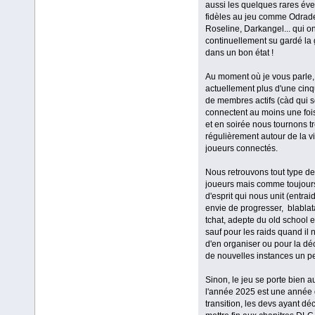
aussi les quelques rares évei
fidèles au jeu comme Odrad
Roseline, Darkangel... qui on
continuellement su gardé la 
dans un bon état !
Au moment où je vous parle, 
actuellement plus d'une cin
de membres actifs (càd qui 
connectent au moins une fois
et en soirée nous tournons t
régulièrement autour de la v
joueurs connectés.
Nous retrouvons tout type de 
joueurs mais comme toujours c
d'esprit qui nous unit (entrai
envie de progresser, blablat
tchat, adepte du old school e
sauf pour les raids quand il 
d'en organiser ou pour la dé
de nouvelles instances un pe
Sinon, le jeu se porte bien a
l'année 2025 est une année
transition, les devs ayant dé