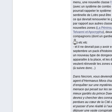
menu, une nouvelle classe
l
(avec un système de combo -
pourrait rappeler le système 
sentinelle de Lotro peut être 
ce qui devrait renouveler le
par rapport aux autres classe
nouvelles zones (
La Péninsu
Telvanni et Apocrypha
), deu
compagnons (dont un gardie
) etc etc
- et il ne devrait pas y avoir 
septembre un pack d'histoire,
un nouveau type de dongeo
apparaitre à la place, et les 
veulent réinvestir les zones 
(à suivre donc...)
Dans Necrom, vous deviend
agent d’Hermaeus Mora cha
d’enquêter sur une mystérie
menace qui pesait sur les se
mieux gardés du prince Dae
devrez y chercher des conn
perdues au cœur de la Cité 
et passer d’une réalité à l’au
déjouer une vaste conspirati