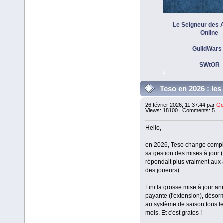
Le Seigneur des
Online
GuildWars
SWtOR
Teso en 2026 : les
gratos avec les systè
26 février 2026, 11:37:44 par
Go
Views: 18100 | Comments: 5
saison
Hello,
en 2026, Teso change comp
sa gestion des mises à jour 
répondait plus vraiment aux 
des joueurs)
Fini la grosse mise à jour an
payante (l'extension), désor
au système de saison tous le
mois. Et c'est gratos !