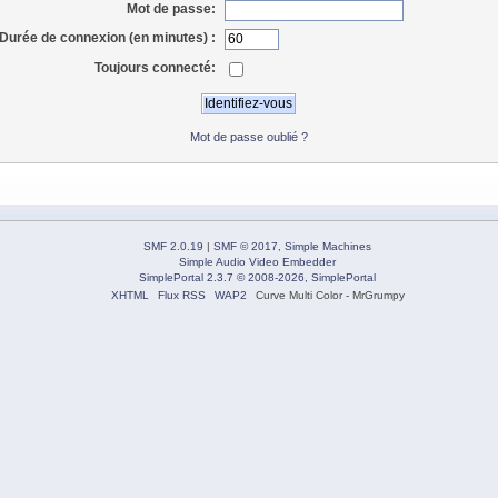
Mot de passe:
Durée de connexion (en minutes) :
Toujours connecté:
Mot de passe oublié ?
SMF 2.0.19
|
SMF © 2017
,
Simple Machines
Simple Audio Video Embedder
SimplePortal 2.3.7 © 2008-2026, SimplePortal
XHTML
Flux RSS
WAP2
Curve Multi Color - MrGrumpy