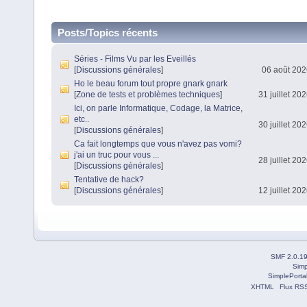
Posts/Topics récents
Séries - Films Vu par les Eveillés
[
Discussions générales
]
06 août 202
Ho le beau forum tout propre gnark gnark
[
Zone de tests et problèmes techniques
]
31 juillet 20
Ici, on parle Informatique, Codage, la Matrice,
etc..
30 juillet 20
[
Discussions générales
]
Ca fait longtemps que vous n'avez pas vomi?
j'ai un truc pour vous ...
28 juillet 20
[
Discussions générales
]
Tentative de hack?
[
Discussions générales
]
12 juillet 20
SMF 2.0.1
Simp
SimplePorta
XHTML
Flux RS