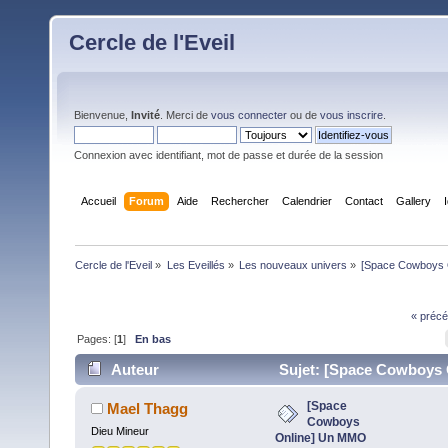
Cercle de l'Eveil
Bienvenue,
Invité
. Merci de
vous connecter
ou de
vous inscrire
.
Connexion avec identifiant, mot de passe et durée de la session
Accueil
Forum
Aide
Rechercher
Calendrier
Contact
Gallery
Cercle de l'Eveil
»
Les Eveillés
»
Les nouveaux univers
»
[Space Cowboys O
« précé
Pages: [
1
]
En bas
Auteur
Sujet: [Space Cowboys 
Un MMO gratuit :) (Lu 11356 fois)
[Space
Mael Thagg
Cowboys
Dieu Mineur
Online] Un MMO