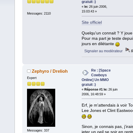
gratuit :)
«
le:
26 juin 2006,
15:03:43 »
Messages: 2110
Site officiel
Quelqu'un connait ? Y joue
Pour ma part je teste depui
jours en dilétante
Signaler au modérateur
I
Re : [Space
Zephyro / Drelioh
Cowboys
Expert
Online] Un MMO
gratuit :)
«
Réponse #1 le:
26 juin
2006, 16:48:59 »
Erf, je m'attendais à voir 
Lee Jones et Clint Eastw
Sinon, je connais pas, j'irai
Messages: 337
jeter un oeil se soir en rent