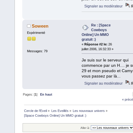
Signaler au modérateur
I
Re : [Space
Soween
Cowboys
Expérimenté
Online] Un MMO
gratuit :)
«
Réponse #2 le:
26
juillet 2006, 16:32:33 »
Messages: 79
Je suis sur le serveur qui
commence par un H.... je su
29 et mon pseudo et Camy 
vous passez par là...
Signaler au modérateur
I
Pages: [
1
]
En haut
« précé
Cercle de l'Eveil
»
Les Eveillés
»
Les nouveaux univers
»
[Space Cowboys Online] Un MMO gratuit :)
Aller à: