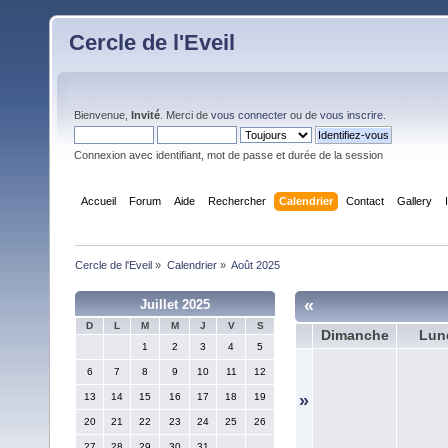
Cercle de l'Eveil
Bienvenue,
Invité
. Merci de
vous connecter
ou de
vous inscrire
.
Connexion avec identifiant, mot de passe et durée de la session
Accueil
Forum
Aide
Rechercher
Calendrier
Contact
Gallery
Cercle de l'Eveil
»
Calendrier
»
Août 2025
«
Juillet 2025
D
L
M
M
J
V
S
Dimanche
Lun
1
2
3
4
5
6
7
8
9
10
11
12
13
14
15
16
17
18
19
»
20
21
22
23
24
25
26
27
28
29
30
31