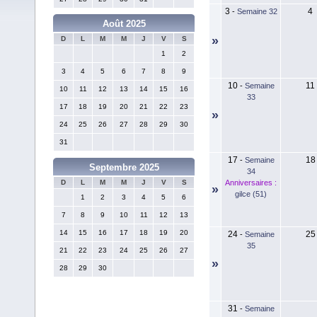
3
4
-
Semaine 32
Août 2025
»
D
L
M
M
J
V
S
1
2
3
4
5
6
7
8
9
10
11
-
Semaine
10
11
12
13
14
15
16
33
17
18
19
20
21
22
23
»
24
25
26
27
28
29
30
31
17
18
-
Semaine
Septembre 2025
34
Anniversaires :
D
L
M
M
J
V
S
»
gilce (51)
1
2
3
4
5
6
7
8
9
10
11
12
13
14
15
16
17
18
19
20
24
25
-
Semaine
35
21
22
23
24
25
26
27
»
28
29
30
31
-
Semaine