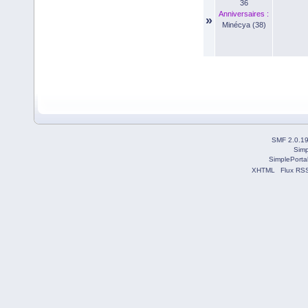
36
Anniversaires :
»
Minécya (38)
SMF 2.0.1
Simp
SimplePorta
XHTML
Flux RS