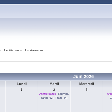
y
Identifiez-vous
Inscrivez-vous
Juin 2026
Lundi
Mardi
Mercredi
1
2
3
Anniversaires :
Rudyan /
Anni
Yaran (62)
,
Titam (44)
G