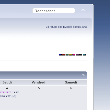
Le refuge des Eveillés depuis 2006
»
Jeudi
Vendredi
Samedi
4
5
6
versaires :
♥♥♥
ahia ♥♥♥ (59)