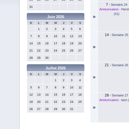
7
-
Semaine 24
31
Anniversaires :
Here
(51)
»
Juin 2026
D
L
M
M
J
V
S
1
2
3
4
5
6
14
-
Semaine 25
7
8
9
10
11
12
13
14
15
16
17
18
19
20
»
21
22
23
24
25
26
27
28
29
30
21
-
Semaine 26
Juillet 2026
D
L
M
M
J
V
S
»
1
2
3
4
5
6
7
8
9
10
11
12
13
14
15
16
17
18
28
-
Semaine 27
Anniversaires :
tann 
19
20
21
22
23
24
25
»
26
27
28
29
30
31