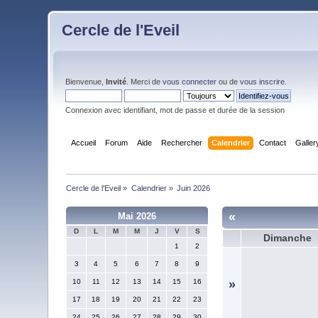
Cercle de l'Eveil
Bienvenue,
Invité
. Merci de
vous connecter
ou de
vous inscrire
.
Connexion avec identifiant, mot de passe et durée de la session
Accueil
Forum
Aide
Rechercher
Calendrier
Contact
Galler
Cercle de l'Eveil
»
Calendrier
»
Juin 2026
«
Mai 2026
D
L
M
M
J
V
S
Dimanche
1
2
3
4
5
6
7
8
9
10
11
12
13
14
15
16
»
17
18
19
20
21
22
23
24
25
26
27
28
29
30