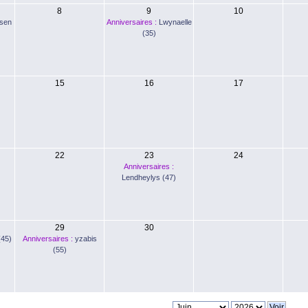
8
9
10
isen
Anniversaires :
Lwynaelle
(35)
15
16
17
22
23
24
Anniversaires :
Lendheylys (47)
29
30
(45)
Anniversaires :
yzabis
(55)