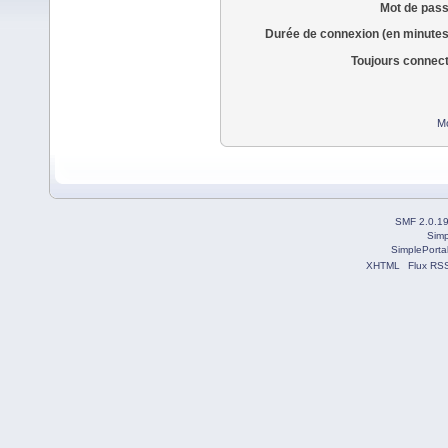
Mot de pass
Durée de connexion (en minutes
Toujours connec
Mo
SMF 2.0.1
Simp
SimplePorta
XHTML
Flux RS