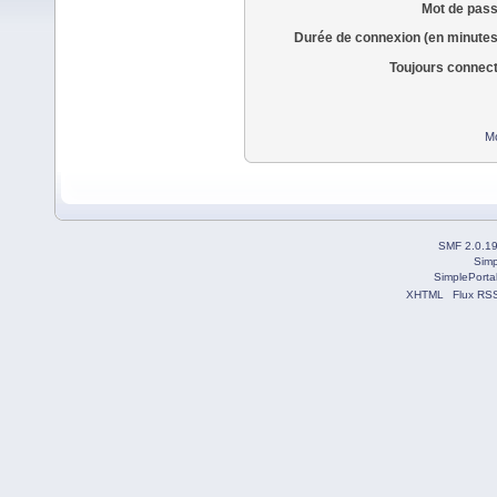
Mot de pass
Durée de connexion (en minutes
Toujours connec
Mo
SMF 2.0.1
Simp
SimplePorta
XHTML
Flux RS