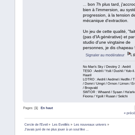
... bon 7h plus tard, j'accro
bien à l'immersion, au sys
progression, à la tension de
mécanique d'extraction.
Un jeu de cette qualité, "fai
(pas d'IA générative) et pa
studio d'une vingtaine de
personnes, je dis chapeau 
Signaler au modérateur
I
No Man's Sky / Destiny 2 : Aedril
TESO : Aedril / Ysiil / Dushil / Yulo-il 
Haaril
LOTRO : Aedril / Aedmel / Aedfin / T
/ Domri / Umgri / Ornon / Lirnon / E
/ Brogvald
SWTOR : Whaand / Syaan / Ha'arken
Fioona / Ygsiil / Ruaan / Seiichi
Pages: [
1
]
En haut
« précé
Cercle de l'Eveil
»
Les Eveillés
»
Les nouveaux univers
»
J'avais juré de ne plus jouer à un soul like ...