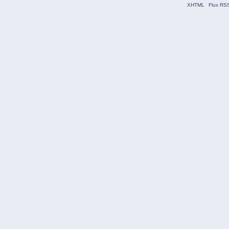
XHTML
Flux RS