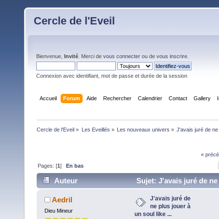
Cercle de l'Eveil
Bienvenue,
Invité
. Merci de
vous connecter
ou de
vous inscrire
.
Connexion avec identifiant, mot de passe et durée de la session
Accueil
Forum
Aide
Rechercher
Calendrier
Contact
Gallery
Cercle de l'Eveil
»
Les Eveillés
»
Les nouveaux univers
»
J'avais juré de ne 
« précé
Pages: [
1
]
En bas
Auteur
Sujet: J'avais juré de ne
jouer à un soul like ... (Lu 3689 fois)
J'avais juré de
Aedril
ne plus jouer à
Dieu Mineur
un soul like ...