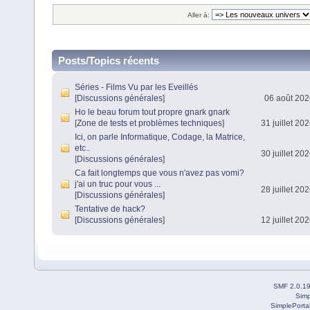
Aller à:
Posts/Topics récents
Séries - Films Vu par les Eveillés
[
Discussions générales
]
06 août 202
Ho le beau forum tout propre gnark gnark
[
Zone de tests et problèmes techniques
]
31 juillet 20
Ici, on parle Informatique, Codage, la Matrice,
etc..
30 juillet 20
[
Discussions générales
]
Ca fait longtemps que vous n'avez pas vomi?
j'ai un truc pour vous ...
28 juillet 20
[
Discussions générales
]
Tentative de hack?
[
Discussions générales
]
12 juillet 20
SMF 2.0.1
Simp
SimplePorta