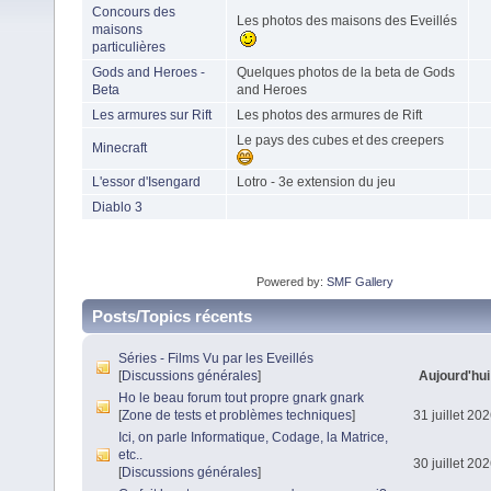
Concours des
Les photos des maisons des Eveillés
maisons
particulières
Gods and Heroes -
Quelques photos de la beta de Gods
Beta
and Heroes
Les armures sur Rift
Les photos des armures de Rift
Le pays des cubes et des creepers
Minecraft
L'essor d'Isengard
Lotro - 3e extension du jeu
Diablo 3
Powered by:
SMF Gallery
Posts/Topics récents
Séries - Films Vu par les Eveillés
[
Discussions générales
]
Aujourd'hui
Ho le beau forum tout propre gnark gnark
[
Zone de tests et problèmes techniques
]
31 juillet 20
Ici, on parle Informatique, Codage, la Matrice,
etc..
30 juillet 20
[
Discussions générales
]