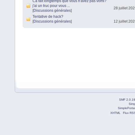
Ca fait longtemps que vous n'avez pas vomi?
j'ai un truc pour vous ...
28 juillet 20
[
Discussions générales
]
Tentative de hack?
[
Discussions générales
]
12 juillet 20
SMF 2.0.1
Simp
SimplePorta
XHTML
Flux RS