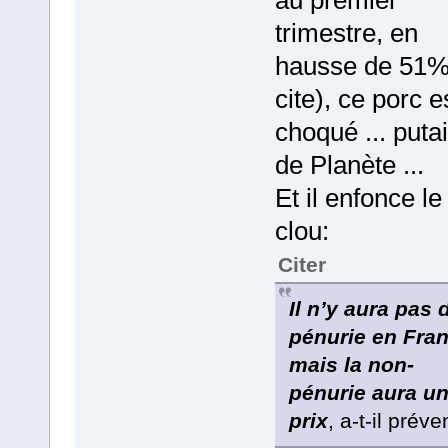
trimestre, en
hausse de 51%
cite), ce porc e
choqué ... puta
de Planète ...
Et il enfonce le
clou:
Citer
Il n’y aura pas 
pénurie en Fran
mais la non-
pénurie aura u
prix
, a-t-il préve