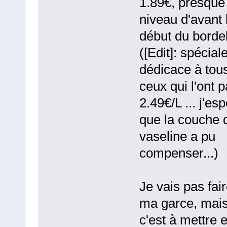
1.89€, presque
niveau d'avant 
début du bordel
([Edit]: spécial
dédicace à tou
ceux qui l'ont 
2.49€/L ... j'es
que la couche 
vaseline a pu
compenser...)
Je vais pas fai
ma garce, mai
c'est à mettre e