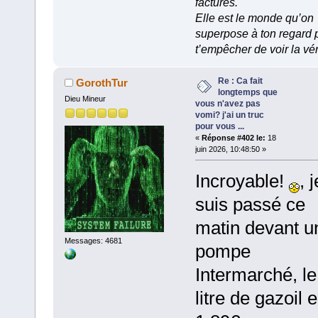
factures.
Elle est le monde qu’on
superpose à ton regard 
t’empêcher de voir la vér
Re : Ca fait
GorothTur
longtemps que
Dieu Mineur
vous n'avez pas
vomi? j'ai un truc
pour vous ...
«
Réponse #402 le:
18
juin 2026, 10:48:50 »
Incroyable!
, j
suis passé ce
matin devant u
Messages: 4681
pompe
Intermarché, le
litre de gazoil e