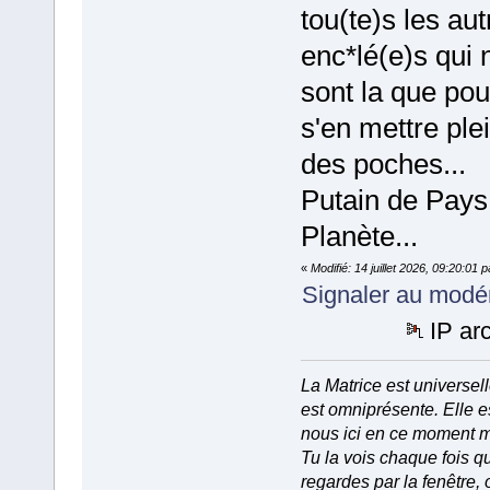
tou(te)s les aut
enc*lé(e)s qui 
sont la que pou
s'en mettre ple
des poches...
Putain de Pays
Planète...
«
Modifié: 14 juillet 2026, 09:20:01 
Signaler au modé
IP ar
La Matrice est universell
est omniprésente. Elle e
nous ici en ce moment 
Tu la vois chaque fois q
regardes par la fenêtre, 