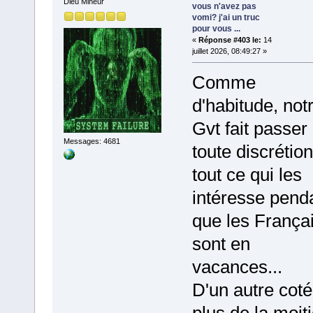
Dieu Mineur
vous n'avez pas
vomi? j'ai un truc
pour vous ...
«
Réponse #403 le:
14
juillet 2026, 08:49:27 »
Comme
d'habitude, not
Gvt fait passer
Messages: 4681
toute discrétion
tout ce qui les
intéresse pend
que les França
sont en
vacances...
D'un autre coté