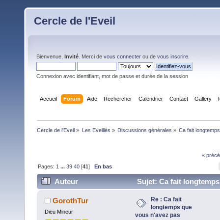
Cercle de l'Eveil
Bienvenue,
Invité
. Merci de
vous connecter
ou de
vous inscrire
.
Connexion avec identifiant, mot de passe et durée de la session
Accueil
Forum
Aide
Rechercher
Calendrier
Contact
Gallery
Cercle de l'Eveil
»
Les Eveillés
»
Discussions générales
»
Ca fait longtemps
« précé
Pages:
1
...
39
40
[
41
]
En bas
Auteur
Sujet: Ca fait longtemps
vous n'avez pas vomi? j'ai un truc pour vous ... (Lu
Re : Ca fait
GorothTur
longtemps que
fois)
Dieu Mineur
vous n'avez pas