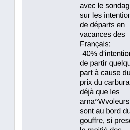
avec le sondag
sur les intentio
de départs en
vacances des
Français:
-40% d'intentio
de partir quelq
part à cause d
prix du carbura
déjà que les
arna^Wvoleur
sont au bord d
gouffre, si pre
la moitié des