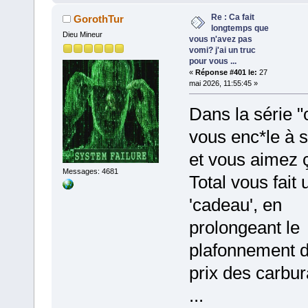
Re : Ca fait
GorothTur
longtemps que
Dieu Mineur
vous n'avez pas
vomi? j'ai un truc
pour vous ...
«
Réponse #401 le:
27
mai 2026, 11:55:45 »
Dans la série "
vous enc*le à 
et vous aimez 
Messages: 4681
Total vous fait 
'cadeau', en
prolongeant le
plafonnement 
prix des carbur
...