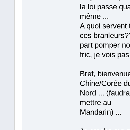
la loi passe qu
même ...
A quoi servent 
ces branleurs?
part pomper no
fric, je vois pas.
Bref, bienvenu
Chine/Corée d
Nord ... (faudr
mettre au
Mandarin) ...