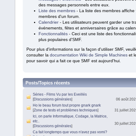
des messages personnels entre eux.
Liste des membres
- La liste des membres affiche 
membres d'un forum.
Calendrier
- Les utilisateurs peuvent garder une t
événements, fêtes et anniversaires grâce au calend
Fonctionnalités
- Ceci est une liste des fonctionnali
plus populaires d'SMF.
Pour plus d'informations sur la façon d'utiliser SMF, veuil
consulter la
documentation Wiki de Simple Machines
et 
pour savoir qui a fait ce que SMF est aujourd'hui.
Posts/Topics récents
Séries - Films Vu par les Eveillés
[
Discussions générales
]
06 août 202
Ho le beau forum tout propre gnark gnark
[
Zone de tests et problèmes techniques
]
31 juillet 20
Ici, on parle Informatique, Codage, la Matrice,
etc..
30 juillet 20
[
Discussions générales
]
Ca fait longtemps que vous n'avez pas vomi?