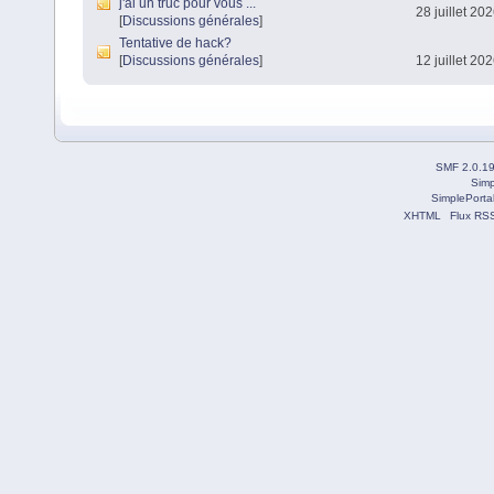
j'ai un truc pour vous ...
28 juillet 20
[
Discussions générales
]
Tentative de hack?
[
Discussions générales
]
12 juillet 20
SMF 2.0.1
Simp
SimplePorta
XHTML
Flux RS