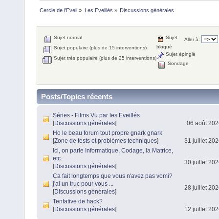
Cercle de l'Eveil
»
Les Eveillés
»
Discussions générales
Sujet normal
Sujet
Aller à:
bloqué
Sujet populaire (plus de 15 interventions)
Sujet épinglé
Sujet très populaire (plus de 25 interventions)
Sondage
Posts/Topics récents
Séries - Films Vu par les Eveillés
[
Discussions générales
]
06 août 202
Ho le beau forum tout propre gnark gnark
[
Zone de tests et problèmes techniques
]
31 juillet 20
Ici, on parle Informatique, Codage, la Matrice,
etc..
30 juillet 20
[
Discussions générales
]
Ca fait longtemps que vous n'avez pas vomi?
j'ai un truc pour vous ...
28 juillet 20
[
Discussions générales
]
Tentative de hack?
[
Discussions générales
]
12 juillet 20