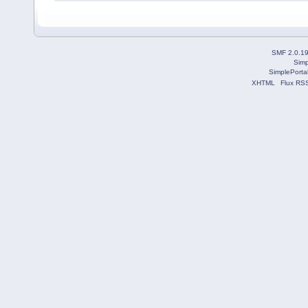
SMF 2.0.1
Simp
SimplePorta
XHTML
Flux RS