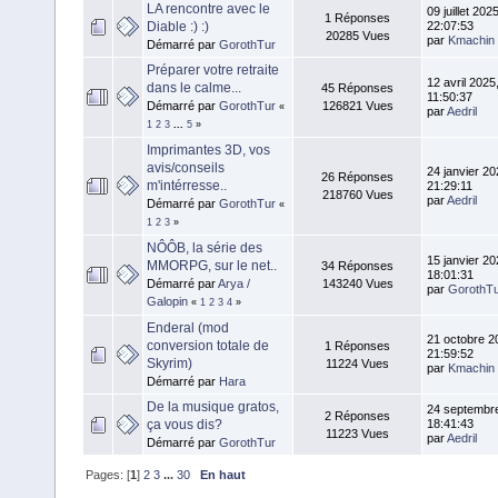
LA rencontre avec le
09 juillet 2025
1 Réponses
Diable :) :)
22:07:53
20285 Vues
par
Kmachin
Démarré par
GorothTur
Préparer votre retraite
12 avril 2025
dans le calme...
45 Réponses
11:50:37
Démarré par
GorothTur
126821 Vues
«
par
Aedril
1
2
3
...
5
»
Imprimantes 3D, vos
avis/conseils
24 janvier 20
26 Réponses
m'intérresse..
21:29:11
218760 Vues
par
Aedril
Démarré par
GorothTur
«
1
2
3
»
NÔÔB, la série des
15 janvier 20
MMORPG, sur le net..
34 Réponses
18:01:31
Démarré par
Arya /
143240 Vues
par
GorothT
Galopin
«
1
2
3
4
»
Enderal (mod
21 octobre 2
conversion totale de
1 Réponses
21:59:52
Skyrim)
11224 Vues
par
Kmachin
Démarré par
Hara
De la musique gratos,
24 septembr
2 Réponses
ça vous dis?
18:41:43
11223 Vues
par
Aedril
Démarré par
GorothTur
Pages: [
1
]
2
3
...
30
En haut