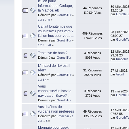
Ici, on parle
Informatique, Codage,
30 juillet 2026
44 Réponses
la Matrice, etc..
12:20:19
119134 Vues
par
GorothT
Démarré par
GorothTur
«
1
2
3
...
5
»
Ca fait longtemps que
vous n'avez pas vomi?
28 juillet 2026
409 Réponses
j'ai un truc pour vous ...
08:09:27
774701 Vues
par
GorothT
Démarré par
GorothTur
«
1
2
3
...
41
»
12 juillet 2026
Tentative de hack?
4 Réponses
23:31:23
Démarré par
GorothTur
8016 Vues
par
Kmachin
L'impact de l'I.A est-il
réel?
31 Réponses
27 juin 2026,
par
Aedril
Démarré par
GorothTur
35439 Vues
«
1
2
3
4
»
Vous
connaissez/utilisez le
3 Réponses
13 mai 2026,
par
GorothT
navigateur Brave? ...
3791 Vues
Démarré par
GorothTur
Vos chaînes de
17 avril 2026
vulgarisation préférées
49 Réponses
07:56:55
Démarré par
Kmachin
135325 Vues
«
1
par
GorothT
2
3
...
5
»
Monnaie pour geek
12 avril 2026