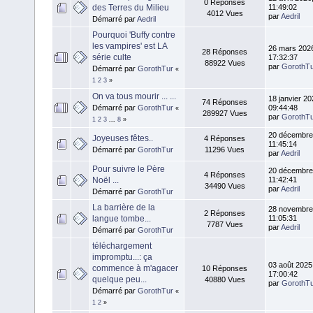
0 Réponses
des Terres du Milieu
11:49:02
4012 Vues
par
Aedril
Démarré par
Aedril
Pourquoi 'Buffy contre
les vampires' est LA
26 mars 202
28 Réponses
série culte
17:32:37
88922 Vues
par
GorothT
Démarré par
GorothTur
«
1
2
3
»
On va tous mourir ... ...
18 janvier 20
74 Réponses
Démarré par
GorothTur
09:44:48
«
289927 Vues
par
GorothT
1
2
3
...
8
»
20 décembre
Joyeuses fêtes..
4 Réponses
11:45:14
Démarré par
GorothTur
11296 Vues
par
Aedril
Pour suivre le Père
20 décembre
4 Réponses
Noël ...
11:42:41
34490 Vues
par
Aedril
Démarré par
GorothTur
La barrière de la
28 novembre
2 Réponses
langue tombe...
11:05:31
7787 Vues
par
Aedril
Démarré par
GorothTur
téléchargement
impromptu...: ça
03 août 2025
commence à m'agacer
10 Réponses
17:00:42
quelque peu...
40880 Vues
par
GorothT
Démarré par
GorothTur
«
1
2
»