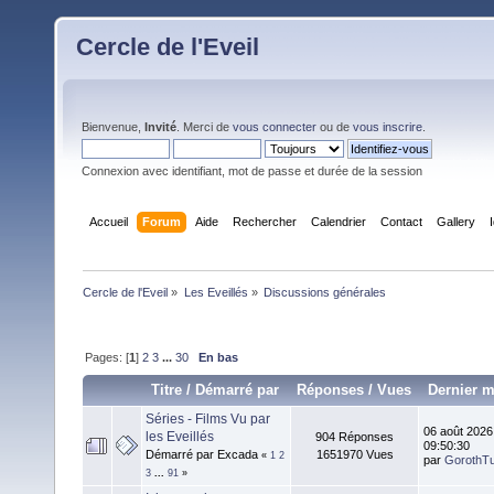
Cercle de l'Eveil
Bienvenue,
Invité
. Merci de
vous connecter
ou de
vous inscrire
.
Connexion avec identifiant, mot de passe et durée de la session
Accueil
Forum
Aide
Rechercher
Calendrier
Contact
Gallery
Cercle de l'Eveil
»
Les Eveillés
»
Discussions générales
Pages: [
1
]
2
3
...
30
En bas
Titre
/
Démarré par
Réponses
/
Vues
Dernier 
Séries - Films Vu par
06 août 2026
les Eveillés
904 Réponses
09:50:30
Démarré par Excada
1651970 Vues
«
1
2
par
GorothT
3
...
91
»