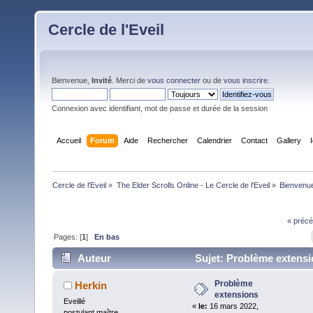
Cercle de l'Eveil
Bienvenue,
Invité
. Merci de
vous connecter
ou de
vous inscrire
.
Connexion avec identifiant, mot de passe et durée de la session
Accueil
Forum
Aide
Rechercher
Calendrier
Contact
Gallery
Cercle de l'Eveil
»
The Elder Scrolls Online - Le Cercle de l'Eveil
»
Bienvenue
« précé
Pages: [
1
]
En bas
Auteur
Sujet: Problème extens
56466 fois)
Problème
Herkin
extensions
Eveillé
«
le:
16 mars 2022,
postulant maître