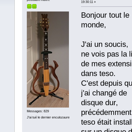
19:30:11 »
Bonjour tout le
monde,
J'ai un soucis, 
ne vois pas la l
de mes extens
dans teso.
C'est depuis q
j'ai changé de
disque dur,
précédemment
Messages: 829
J'ai tué le dernier enculozaure
teso était instal
sur un disque 