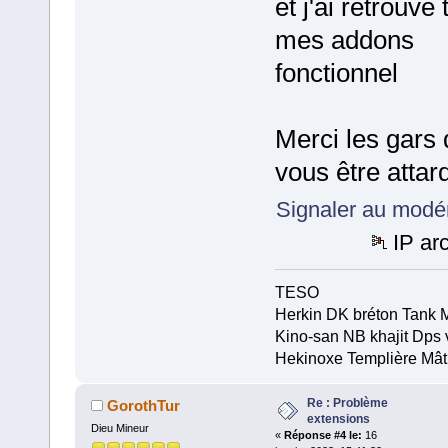
et j'ai retrouvé
mes addons
fonctionnel
Merci les gars 
vous être attar
Signaler au modé
IP ar
TESO
Herkin DK bréton Tank 
Kino-san NB khajit Dps 
Hekinoxe Templière Mât
Re : Problème
GorothTur
extensions
Dieu Mineur
«
Réponse #4 le:
16