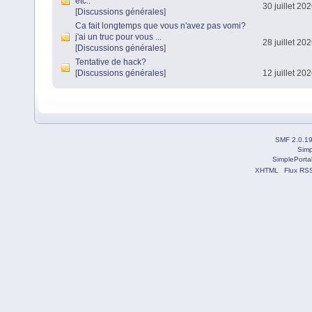
etc..
30 juillet 20
[
Discussions générales
]
Ca fait longtemps que vous n'avez pas vomi?
j'ai un truc pour vous ...
28 juillet 20
[
Discussions générales
]
Tentative de hack?
[
Discussions générales
]
12 juillet 20
SMF 2.0.1
Simp
SimplePorta
XHTML
Flux RS