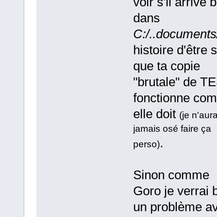
voir s'il arrive 
dans
C:/..documents/
histoire d'être 
que ta copie
"brutale" de T
fonctionne co
elle doit
(je n'aur
jamais osé faire ça
.
perso)
Sinon comme
Goro je verrai 
un problème a