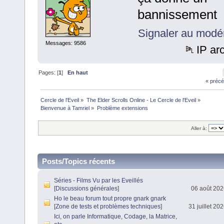
bannissement
Signaler au modé
Messages: 9586
IP ar
Pages: [
1
]
En haut
« précé
Cercle de l'Eveil
»
The Elder Scrolls Online - Le Cercle de l'Eveil
»
Bienvenue à Tamriel
»
Problème extensions 
Aller à:
Posts/Topics récents
Séries - Films Vu par les Eveillés
[
Discussions générales
]
06 août 202
Ho le beau forum tout propre gnark gnark
[
Zone de tests et problèmes techniques
]
31 juillet 20
Ici, on parle Informatique, Codage, la Matrice,