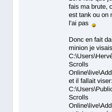
fais ma brute, 
est tank ou on 
l'ai pas
Donc en fait d
minion je visais
C:\Users\Herv
Scrolls
Online\live\Ad
et il fallait viser
C:\Users\Publi
Scrolls
Online\live\Ad