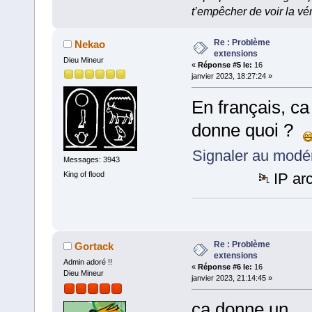
t’empêcher de voir la vér
Re : Problème
Nekao
extensions
Dieu Mineur
«
Réponse #5 le:
16
janvier 2023, 18:27:24 »
En français, ca
donne quoi ?
Signaler au modé
Messages: 3943
King of flood
IP ar
Re : Problème
Gortack
extensions
Admin adoré !!
«
Réponse #6 le:
16
Dieu Mineur
janvier 2023, 21:14:45 »
ça donne un