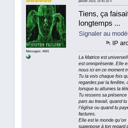
janvier 2023, 15:41:32 »
Tiens, ça faisai
longtemps ...
Signaler au modé
IP ar
Messages: 4681
La Matrice est universell
est omniprésente. Elle e
nous ici en ce moment 
Tu la vois chaque fois q
regardes par la fenêtre, 
lorsque tu allumes la tél
Tu ressens sa présence
pars au travail, quand tu
l’église ou quand tu pay
factures.
Elle est le monde qu’on
superpose à ton regard 