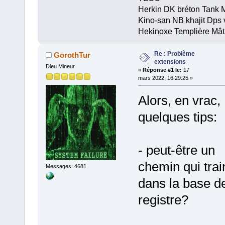
Herkin DK bréton Tank 
Kino-san NB khajit Dps 
Hekinoxe Templière Mât
Re : Problème
GorothTur
extensions
Dieu Mineur
«
Réponse #1 le:
17
mars 2022, 16:29:25 »
Alors, en vrac,
quelques tips:
- peut-être un
chemin qui trai
Messages: 4681
dans la base d
registre?